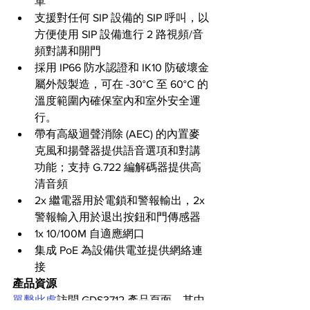
單
支援對任何 SIP 設備的 SIP 呼叫，以
方便使用 SIP 設備進行 2 路視頻/音
頻對講和開門
採用 IP66 防水認證和 IK10 防破壞金
屬外殼製造，可在 -30°C 至 60°C 的
溫度範圍內確保室內和室外安全運
行。
帶有高級迴聲消除 (AEC) 的內置麥
克風和揚聲器提供語音選項和對講
功能；支持 G.722 編解碼器提供高
清音頻
2x 繼電器用於電鎖和警報輸出，2x 
警報輸入用於退出按鈕和門傳感器
1x 10/100M 自適應網口
集成 PoE 為設備供電並提供網絡連
接
產品資源
單擊此處
訪問 GDS3712 產品頁面，其中