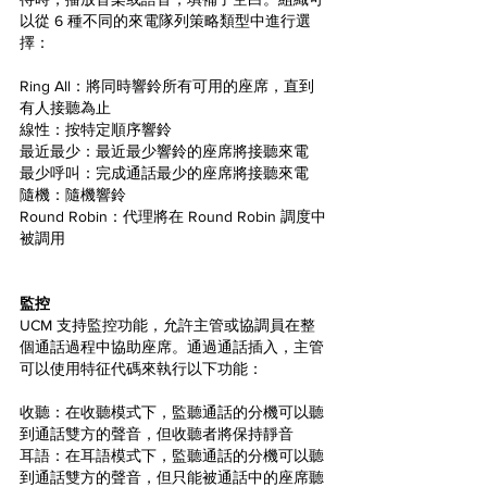
以從 6 種不同的來電隊列策略類型中進行選
擇：
Ring All：將同時響鈴所有可用的座席，直到
有人接聽為止
線性：按特定順序響鈴
最近最少：最近最少響鈴的座席將接聽來電
最少呼叫：完成通話最少的座席將接聽來電
隨機：隨機響鈴
Round Robin：代理將在 Round Robin 調度中
被調用
監控
UCM 支持監控功能，允許主管或協調員在整
個通話過程中協助座席。通過通話插入，主管
可以使用特征代碼來執行以下功能：
收聽：在收聽模式下，監聽通話的分機可以聽
到通話雙方的聲音，但收聽者將保持靜音
耳語：在耳語模式下，監聽通話的分機可以聽
到通話雙方的聲音，但只能被通話中的座席聽