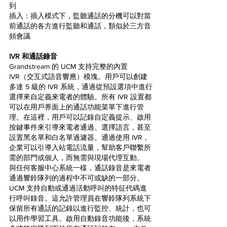
到
插入：插入模式下，監聽通話的分機可以對當
前通話的各方進行監聽和通話，類似於三方音
頻會議
IVR 和通話錄音
Grandstream 的 UCM 支持完整的內置 
IVR（交互式語音響應）模塊。用戶可以創建
多達 5 級的 IVR 系統，通過從預設選項中進行
選擇來自定義來電者的體驗。所有 IVR 設置都
可以在用戶界面上的通話功能菜單下進行管
理。在這裡，用戶可以記錄自定義提示、啟用
按鍵事件來引導來電者通過、選擇語言，甚至
設置黑名單和白名單過濾器。通過使用 IVR，
企業可以引導入站電話流量，幫助客戶聯繫所
需的部門或個人，而無需與現場代理互動。
與任何客服中心系統一樣，通話錄音是來電者
通過響鈴隊列的過程中不可或缺的一部分。
UCM 支持自動或通過活動呼叫的特征代碼進
行呼叫錄音。這允許管理員在響鈴隊列系統下
保留所有通話的記錄以進行監控、統計，也可
以用作學習工具。啟用自動錄音功能後，系統