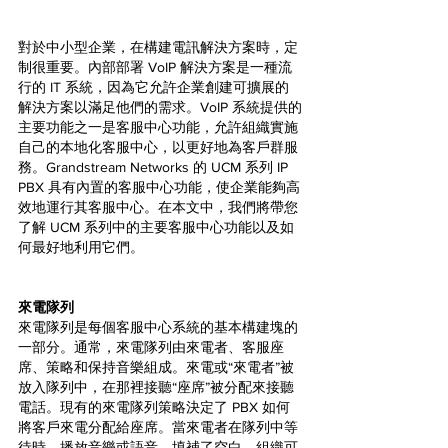
對於中小型企業，在構建電訊解決方案時，定
制很重要。內部部署 VoIP 解決方案是一種流
行的 IT 系統，因為它允許企業創建可擴展的
解決方案以滿足他們的需求。VoIP 系統提供的
主要功能之一是客服中心功能，允許組織實施
自己的本地化客服中心，以更好地為客戶群服
務。Grandstream Networks 的 UCM 系列 IP 
PBX 具有內置的客服中心功能，使企業能夠高
效地運行其客服中心。在本文中，我們將帶您
了解 UCM 系列中的主要客服中心功能以及如
何最好地利用它們。
來電隊列
來電隊列是每個客服中心系統的基本構建塊的
一部分。通常，來電隊列由來電者、客服座
席、策略和保持音樂組成。來電或“來電者”被
放入隊列中，在那裡接聽“座席”被分配來接聽
電話。現有的來電隊列策略決定了 PBX 如何
將客戶來電分配給座席。當來電者在隊列中等
待時，播放音樂或語音，填補了空白。組織可