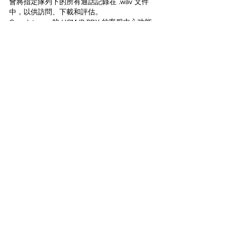
會將指定隊列下的所有通話記錄在 .wav 文件
中，以供訪問、下載和評估。 
Grandstream 的 UCM IP PBX 的客服中心功能
為企業提供了強大且可定制的解決方案，以輕
鬆處理大量打入打出。從響鈴隊列到交互式語
音響應，企業可以調整 UCM 的設置，以便座
席更有效地處理來電，更快地解決客戶的問
題，為客戶和座席提供更好的整體體驗。 
文章出處: Nicole Furnari, Marketing Specialist
電話系統
IP PBX
UCM
IP PBX
IP PHONE
查看全部
最新文章