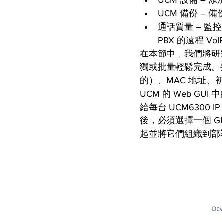
UCM 備份 – 備
通話質量 – 監控使
PBX 的遠程 V
在本節中，我們將研究前
獨或批量輕鬆完成。要
的）、MAC 地址、
UCM 的 Web G
給每台 UCM6300
後，必須選擇一個 GDMS
起並將它們組織到部