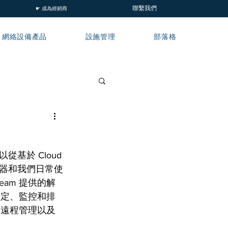
聯繫我們
☛ 成為經銷商
網絡設備產品
設施管理
部落格
於 Cloud 
器和我們日常使
eam 提供的解
、設定、監控和排
列的遠程管理以及