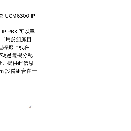
UCM6300 IP 
P PBX 可以單
名稱（用於組織目
理標籤上或在 
始密碼是隨機分配
查看。提供此信息
eam 設備組合在一