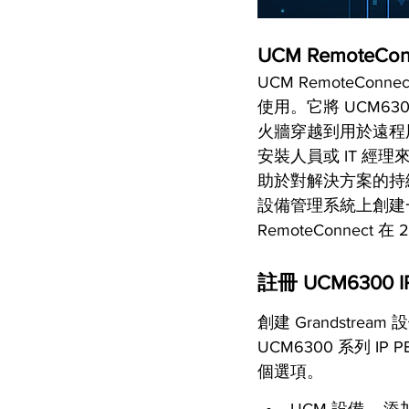
UCM RemoteC
UCM RemoteCo
使用。它將 UCM63
火牆穿越到用於遠程
安裝人員或 IT 
助於對解決方案的持續管理
設備管理系統上創建
RemoteConne
註冊 UCM6300 I
創建 Grandstrea
UCM6300 系列 
個選項。
UCM 設備 – 添