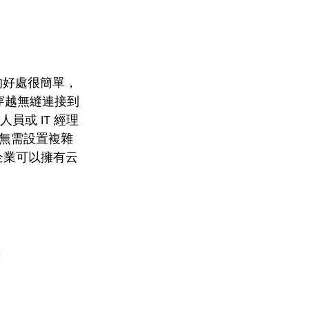
的好處很簡單，​​
穿越無縫連接到
員或 IT 經理
無需設置複雜
企業可以擁有云