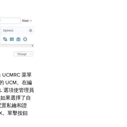
 UCMRC 菜單
問的 UCM。在編
L 選項使管理員
ud。如果選擇了自
配置私鑰和證
BX。單擊按鈕