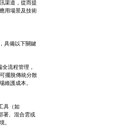
訊渠道，從而提
應用場景及技術
念設計，具備以下關鍵
遠端全流程管理，
隊可擺脫傳統分散
場維護成本。
作工具（如 
地化部署、混合雲或
境。