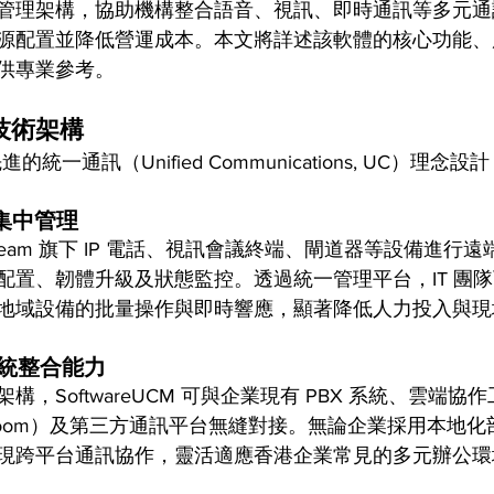
管理架構，協助機構整合語音、視訊、即時通訊等多元通
源配置並降低營運成本。本文將詳述該軟體的核心功能、
供專業參考。
技術架構
於先進的統一通訊（Unified Communications, UC）理
集中管理
stream 旗下 IP 電話、視訊會議終端、閘道器等設備進行
配置、韌體升級及狀態監控。透過統一管理平台，IT 團
地域設備的批量操作與即時響應，顯著降低人力投入與現
統整合能力
架構，SoftwareUCM 可與企業現有 PBX 系統、雲端協
eams、Zoom）及第三方通訊平台無縫對接。無論企業採用本
現跨平台通訊協作，靈活適應香港企業常見的多元辦公環