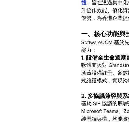
體
，旨在透過集中化
升協作效能、優化資
優勢，為香港企業提
一、核心功能與
SoftwareUCM 基
能力：
1. 
設備全生命週期
軟體支援對 Grand
涵蓋設備註冊、參數
式維護模式，實現跨
2. 
多協議兼容與系
基於 SIP 協議的底層
Microsoft T
純雲端架構，均能實