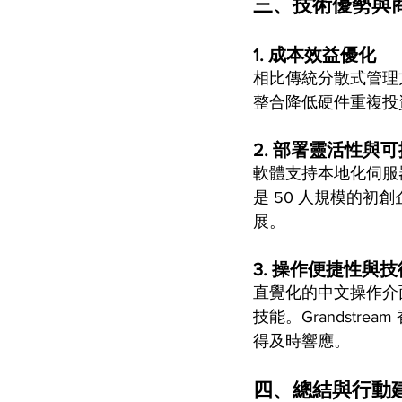
三、技術優勢與
1. 
成本效益優化
相比傳統分散式管理方案
整合降低硬件重複投
2. 
部署靈活性與可
軟體支持本地化伺服
是 50 人規模的初
展。
3. 
操作便捷性與技
直覺化的中文操作介
技能。Grandst
得及時響應。
四、總結與行動