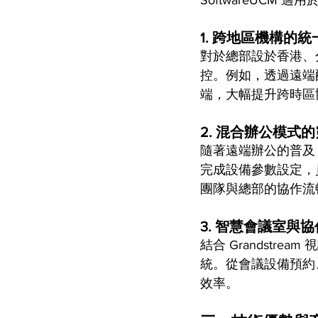
SoftwareUC
1. 
跨地區機構的統
對於總部設於香港、
控。例如，透過遠端
端，大幅提升跨時區
2. 
混合辦公模式的
隨著遠端辦公的普及，企
完成設備參數設定，
團隊與總部的協作流
3. 
智慧會議室與協
結合 Grandstre
統。從會議設備預約
效率。