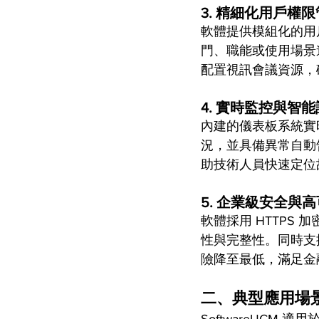
3. 
精細化用戶權限
軟體提供模組化的用
門、職能或使用場景
配置視訊會議資源，
4. 
實時監控與智能
內建的儀表板系統實
況，並具備異常自動
助技術人員快速定位
5. 
企業級安全與高
軟體採用 HTTP
性與完整性。同時支
險降至最低，滿足金
二、典型應用場