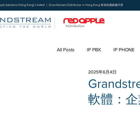
pple Solutions (Hong Kong) Limited | Grandstream Distributor in Hong Kong 香港區獨家總代理
All Posts
IP PBX
IP PHONE
2025年6月4日
Grands
軟體：企