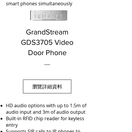
smart phones simultaneously
GrandStream
GDS3705 Video
Door Phone
瀏覽詳細資料
HD audio options with up to 1.5m of
audio input and 3m of audio output
Built-in RFID chip reader for keyless
entry
Supports SIP calls to IP phones to