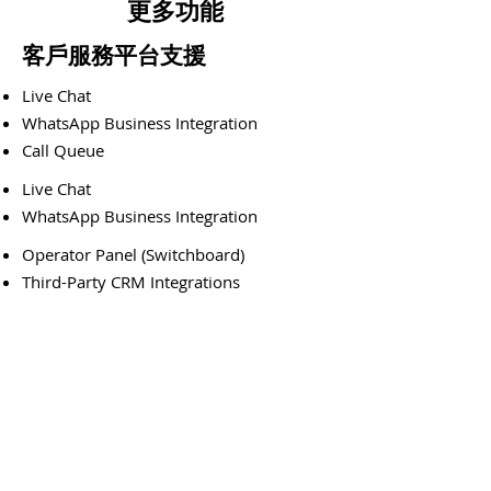
更多功能
客戶服務平台支援
Live Chat
WhatsApp Business Integration
Call Queue
Live Chat
WhatsApp Business Integration
Operator Panel (Switchboard)
Third-Party CRM Integrations
音頻及視頻會議
Join Meetings Through Wave and SIP
Phones, Trunks, & IP Cameras
Allow External Contacts to Join The
Meeting Via Browser