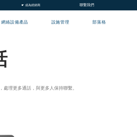
聯繫我們
☛ 成為經銷商
網絡設備產品
設施管理
部落格
話
效，處理更多通話，與更多人保持聯繫。