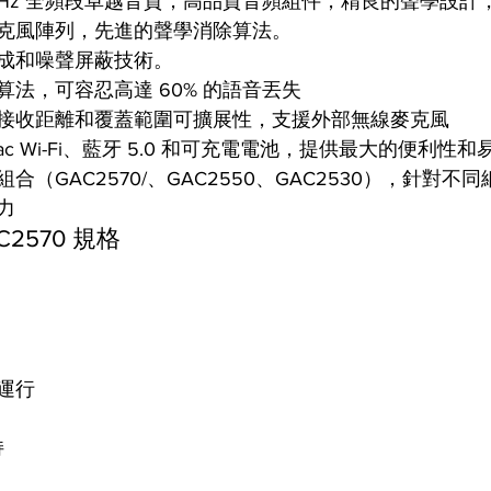
8KHz 全頻段卓越音質，高品質音頻組件，精良的聲學設計
克風陣列，先進的聲學消除算法。
成和噪聲屏蔽技術。
法，可容忍高達 60% 的語音丟失
接收距離和覆蓋範圍可擴展性，支援外部無線麥克風
11ac Wi-Fi、藍牙 5.0 和可充電電池，提供最大的便利性
合（GAC2570/、GAC2550、GAC2530），針對不
力
AC2570 規格
運行
持