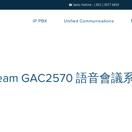
☎ Sales Hotline : ( 852 ) 3977 6859
IP PBX
Unified Communications
tream GAC2570 語音會議