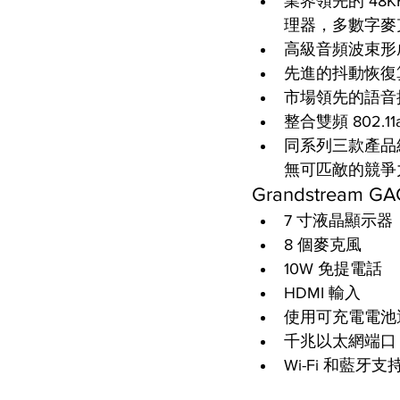
業界領先的 4
理器，多數字麥
高級音頻波束形
先進的抖動恢復算
市場領先的語音
整合雙頻 802.
同系列三款產品組
無可匹敵的競爭
Grandstream G
7 寸液晶顯示器
8 個麥克風
10W 免提電話
HDMI 輸入
使用可充電電池
千兆以太網端口
Wi-Fi 和藍牙支