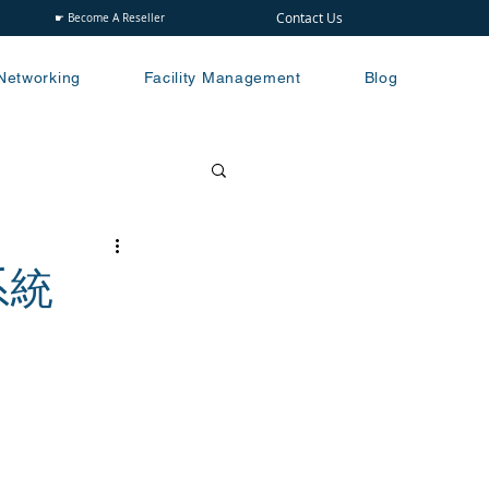
Contact Us
☛ Become A Reseller
Networking
Facility Management
Blog
系統