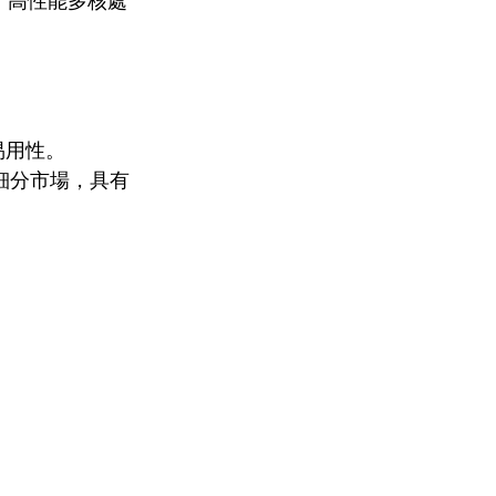
，高性能多核處
和易用性。
同細分市場，具有