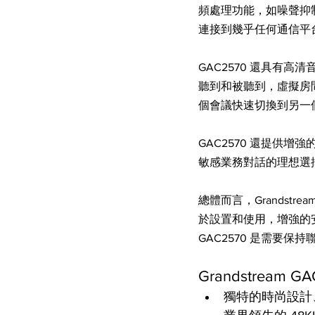
頻處理功能，如噪聲抑制、
連接到幾乎任何通信平
GAC2570 還具有
聽到和被聽到，虛擬房間
個會議快速切換到另一
GAC2570 還提供增
敏感業務對話的理想選
總體而言，Grandst
於設置和使用，增強的
GAC2570 是需要保
Grandstream
獨特的時尚設計